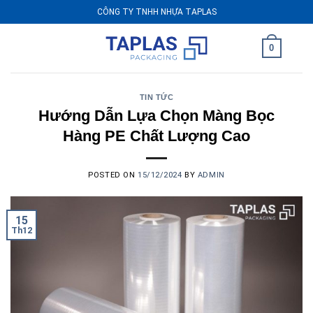
Skip
CÔNG TY TNHH NHỰA TAPLAS
to
content
0
TIN TỨC
Hướng Dẫn Lựa Chọn Màng Bọc
Hàng PE Chất Lượng Cao
POSTED ON
15/12/2024
BY
ADMIN
15
Th12