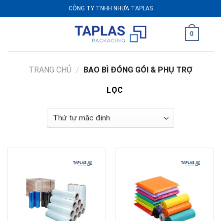
Skip
CÔNG TY TNHH NHỰA TAPLAS
to
content
0
TRANG CHỦ
/
BAO BÌ ĐÓNG GÓI & PHỤ TRỢ
LỌC